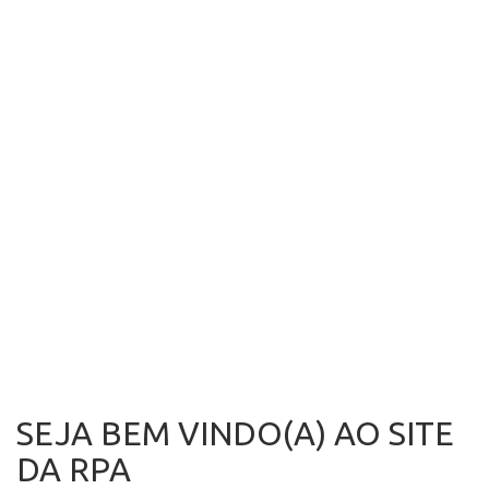
AGOSTO
Para a próxima semana, em todo Portugal continental e
também nos Arquipélagos da Madeira e Açores, a
concentração de pólen atmosférico irá registar valores de
risco baixo para os doentes alérgicos.
De forma geral, na atmosfera, destaca-se a polinização
proveniente das ervas gramíneas, urticáceas (incluí a
parietária), seguindo-se o quenopódio, bredo, artemísia e
também a árvore castanheiro.
PREVISÃO COMPLETA
SEJA BEM VINDO(A) AO SITE
DA RPA