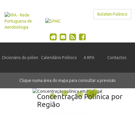
Boletim Polínico
Dicionário do pólen
Calendário Polínico
A RPA
Contactos
Clique numa área do mapa para consultar a previsão
Concentração Polínica por
Região
PREVISÃO DA SEMANA
PORTUGAL
7 a 13