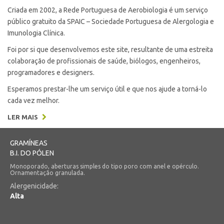
Criada em 2002, a Rede Portuguesa de Aerobiologia é um serviço
público gratuito da SPAIC – Sociedade Portuguesa de Alergologia e
Imunologia Clínica.
Foi por si que desenvolvemos este site, resultante de uma estreita
colaboração de profissionais de saúde, biólogos, engenheiros,
programadores e designers.
Esperamos prestar-lhe um serviço útil e que nos ajude a torná-lo
cada vez melhor.
LER MAIS
GRAMÍNEAS
B.I. DO PÓLEN
Monoporado, aberturas simples do tipo poro com anel e opérculo.
Ornamentação granulada.
Alergenicidade:
Alta